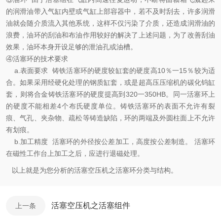
的润滑油带入气缸内壁或气缸上部容器中，若不及时刮去，许多润滑
油就会随介质流入其他系统，这样不仅污染了介质，还造成润滑油的
浪费，油环的刮油和布油作用较好的解决了上述问题，为了改善刮油
效果，油环本身开设足够的泄油孔或油槽。
④活塞环的技术要求
a.表面要求 铸铁活塞环的硬度较缸套的硬度高10％一15％较为适
合。如果采用经硬化处理的钢质缸套，或是超高压压缩机的碳化钨缸
套，则将合金铸铁活塞环的硬度提高到320一350HB。同一活塞环上
的硬度不能相差4个布氏硬度单位。铸铁活塞环的表面不允许有裂
痕、气孔、夹杂物、疏松等铸造缺陷，环的两端及外圆柱面上不允许
有划痕。
b.加工精度 活塞环的外径按公差加工，高度按公差制造。 活塞环
在磁性工作台上加工之后，应进行退磁处理。
以上就是为您分析的活塞空压机之活塞环分类与结构。
活塞空压机之活塞组件
上一条