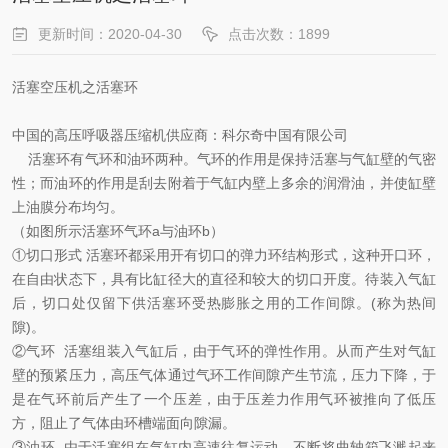
更新时间：2020-04-30
点击次数：1899
活塞空压机之活塞环
中国的高压呼吸器压缩机供应商：科尔奇中国有限公司
活塞环有气环和油环两种。气环的作用是保持活塞与气缸壁的气密
性；而油环的作用是刮去附着于气缸内壁上多余的润滑油，并使缸壁
上油膜分布均匀。
（如图所示活塞环气环a与油环b）
①切口形式 活塞环都采用开有切口的弹力环结构形式，这种开口环，
在自由状态下，具有比缸径大的直径和较大的切口开度。待装入气缸
后，切口处仅留下供活塞环受热膨胀之用的工作间隙。(称为热间
隙)。
②气环 活塞组装入气缸后，由于气环的弹性作用。从而产生对气缸
壁的预紧压力，高压气体通过气环工作间隙产生节流，压力下降，于
是在气环前后产生了一个压差，由于压差力作用气环被推向了低压
方，阻止了气体由环槽端面向隙漏。
③油环 由于活塞组在气缸内高速往复运动，不断将曲轴箱飞溅起来