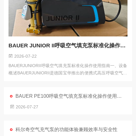
BAUER JUNIOR II呼吸空气填充泵标准化操作使用指南
2026-07-22
BAUERJUNIORII呼吸空气填充泵标准化操作使用指南一、设备
概述BAUERJUNIORII是德国宝华推出的便携式高压呼吸空气填
充泵，作为济宁市科尔奇机电设备有限公司核心代理的经典机
型，凭借100L/min的稳定排气量、最高330Bar的输出压力，广
泛应用于消防救援、潜水作业...
BAUER PE100呼吸空气填充泵标准化操作使用指南
2026-07-27
科尔奇空气充气泵的功能体验兼顾效率与安全性