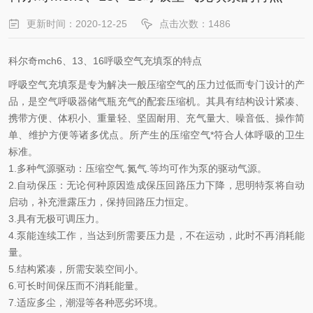
更新时间：2020-12-25
点击次数：1486
科尔奇mch6、13、16呼吸空气充填泵的特点
呼吸空气充填泵是专为解决一般压缩空气的压力过低而专门设计的产
品，是空气呼吸器储气瓶充气的配套压缩机。其具有结构设计紧凑、
携带方便、体积小、重量轻、坚固耐用、充气量大、噪音低、操作简
单、维护方便等诸多优点。所产生的压缩空气*符合人体呼吸的卫生
标准。
1.多种气源驱动：压缩空气.氮气.等均可作为泵的驱动气源。
2.自动保压：无论何种原因造成保压回路压力下降，思明特泵将自动
启动，补充泄露压力，保持回路压力恒定。
3.具有无极可调压力。
4.泵能连续工作，当达到所需要压力是，不在运动，此时不再消耗能
量。
5.结构紧凑，所需安装空间小。
6.可长时间保压而不消耗能量。
7.适应多尘，潮湿等各种恶劣环境。