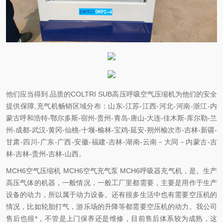
他们应当得到.品质的COLTRI SUB高压呼吸空气压缩机为他们的安全
提供保障,充气机畅销区域分布：山东-江苏-江西-河北-河南-浙江-内
蒙古呼和浩特-鄂尔多斯-宿州-贵州-青岛-唐山-大连-佳木斯-库尔勒-兰
州-成都-武汉-黄冈-仙桃-十堰-榆林-宝鸡-延安-朔州榆次市-吉林-新疆-
甘肃-四川-广东-广西-安徽-福建-吉林-湖南-云南－大同－内蒙古-吉
林-吉林-贵州-吉林-山西。
MCH6空气压缩机 MCH6空气充气泵 MCH6呼吸器充气机，是。生产
高压气体的机器，一般情况，一般工厂里都需要，主要是用作于生产
设备的动力，所以属于动力设备。还有很多生活中也有需要空压机的
情况，比如轮胎打气，游乐场的升降等都需要空压机的动力。我公司
售后也很*，不管是上门保养还是维修，目前售后体系较为成熟，这