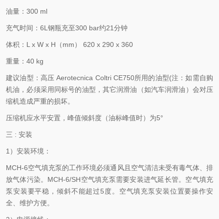
油量：300 ml
充气时间：6L钢瓶充至300 bar约21分钟
体积：L x W x H（mm） 620 x 290 x 360
重量：40 kg
建议油型：高压 Aerotecnica Coltri CE750所用的油型(注：如需自购
机油，必须采用同标号的油型，其它润滑油（如汽车润滑油）会对压
缩机造成严重的损坏。
压缩机应水平安置，峰值倾斜度（油标峰值时）为5°
三 : 安装
1）安装环境：
MCH-6空气填充泵的工作环境必须通风且空气清洁未受有毒气体、排
放气体污染。MCH-6/SH空气填充泵需要安装进气延长管。空气填充
泵安装要平稳，倾斜不能超过5度。空气填充泵安装位置要操作安
全、维护方便。