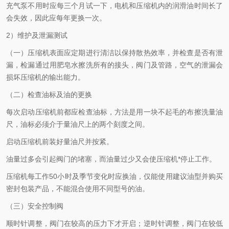
充气泵不用时应每三个月试一下，电机和压缩机内的润滑油时间长了
会失效，因此应每年更换一次。
2）维护及泄漏测试
（一）压缩机表面应定期进行清洁以保持散热效率，并检查是否有泄
漏，检漏通过用肥皂水擦洗所有的接头，阀门及管路，空气的泄漏会
损坏压缩机的输出能力。
（二）检查油标及油的更换
每次启动压缩机前都应检查油标，方法是用一块不起毛的布擦洗量油
尺，油标必须介于量油尺上的两个刻度之间。
启动压缩机前装好量油尺并按紧。
油量过多会引起阀门的堵塞，而油量过少又会使压缩机*停止工作。
压缩机每工作50小时及季节变化时应换油，仅能使用建议油型并购买
密封包装产品，不能混合使用不同型号的油。
（三）安全控制阀
顺时针调整，阀门在较高的压力下才开启；逆时针调整，阀门在较低