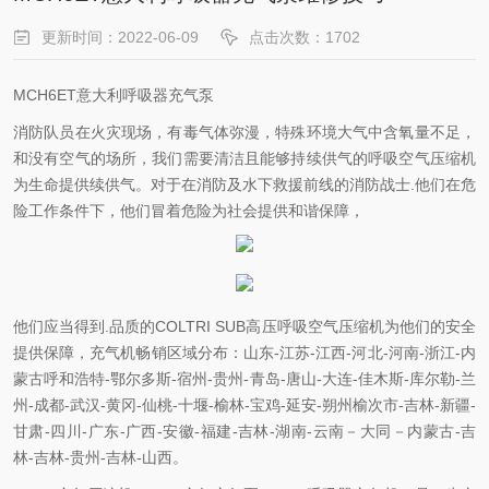
更新时间：2022-06-09
点击次数：1702
MCH6ET意大利呼吸器充气泵
消防队员在火灾现场，有毒气体弥漫，特殊环境大气中含氧量不足，
和没有空气的场所，我们需要清洁且能够持续供气的呼吸空气压缩机
为生命提供续供气。对于在消防及水下救援前线的消防战士.他们在危
险工作条件下，他们冒着危险为社会提供和谐保障，
他们应当得到.品质的COLTRI SUB高压呼吸空气压缩机为他们的安全
提供保障，充气机畅销区域分布：山东-江苏-江西-河北-河南-浙江-内
蒙古呼和浩特-鄂尔多斯-宿州-贵州-青岛-唐山-大连-佳木斯-库尔勒-兰
州-成都-武汉-黄冈-仙桃-十堰-榆林-宝鸡-延安-朔州榆次市-吉林-新疆-
甘肃-四川-广东-广西-安徽-福建-吉林-湖南-云南－大同－内蒙古-吉
林-吉林-贵州-吉林-山西。