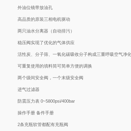
外油位镜带放油孔
高品质的原装三相电机驱动
两只油水分离器（自动排污）
稳压阀实现了优化的气体供应
活性炭、分子筛、一氧化碳吸收分子构成三重呼吸空气净
可重复使用的填料筒可简单方便的调换
两个级间安全阀，一个末级安全阀
进气过滤器
防震压力表 0~5800psi/400bar
操作手册 备件手册
2条充瓶软管都配有充瓶阀