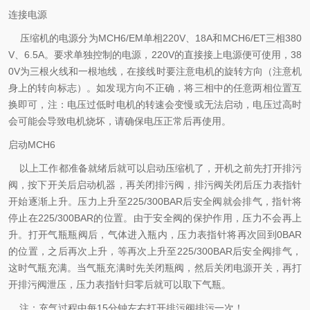
连接电源
压缩机的电源分为MCH6/EM单相220V、18A和MCH6/ET三相380
V、6.5A。要求单独控制的电源，220V的直接接上电源便可使用，38
0V为三根火线和一根地线，在接线时要注意电机的旋转方向（注意机
身上的转向标志）。如发现方向不正确，将三相中的任意两相位置互
换即可，注：电压过低时电机的转速会变慢或无法启动，电压过高时
会可能会导致电机烧坏，请确保电压正常后再使用。
启动MCH6
以上工作都准备就绪后就可以启动压缩机了，开机之前先打开排污
阀，按下开关后启动机器，再关闭排污阀，排污阀关闭后压力表指针
开始逐渐上升。压力上升至225/300BAR后安全阀就会排气，指针将
停止在225/300BAR的位置。由于安全阀的保护作用，压力不会再上
升。打开气瓶瓶阀后，气体进入瓶内，压力表指针将再次回到0BAR
的位置，之后再次上升，等再次上升至225/300BAR后安全阀排气，
这时气瓶充满。当气瓶充满时先关闭瓶阀，然后关闭电源开关，再打
开排污阀泄压，压力表指针归零后就可以取下气瓶。
注：充气过程中每15分钟左右打开排污阀排污一次！