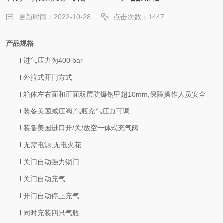
更新时间：2022-10-28
点击次数：1447
产品规格
l
进气压力为
400 bar
l
外拉式开门方式
l
箱体左右面和正面双层防爆钢甲超
10mm,保障操作人员安全
l
装备美国
减压阀,气瓶充气压力可调
l
装备美国进口开
/关/放空一体式充气阀
l
无需电源
,无电火花
l
关门自动强力锁门
l
关门自动充气
l
开门自动停止充气
l
同时充装四只气瓶