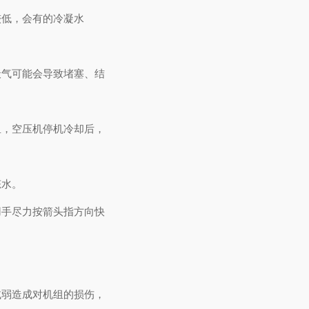
较低，会有的冷凝水
天气可能会导致堵塞、结
里，空压机停机冷却后，
态水。
用手尽力按箭头指方向快
。
减弱造成对机组的损伤，