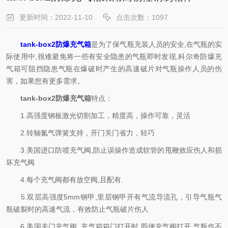
更新时间：2022-11-10
点击次数：1097
tank-box2防爆充气箱
是为了保气瓶充装人员的安全,在气瓶的实
际使用中,很难避免将一些有安全隐患的气瓶即时发现,科尔奇防爆充
气箱可阻挡隐患气瓶在爆破时产生的高速破片对气瓶操作人员的伤
害，如果您有更多需求。
tank-box2防爆充气箱
特点：
1.高强度钢板激光切割加工，精度高，操作可靠，灵活
2.转轴氮气弹簧支持，开门关门省力，轻巧
3.美国进口防喷充气阀,防止误操作造成软管的甩鞭效应伤人和损
坏充气阀
4.每个充气阀都有放空阀,且配有.
5.双层高强度5mm钢甲,里层钢甲开有气流导流孔，引导气瓶气
瓶破裂时的高速气流，有效防止气瓶破片伤人
6.美国关门充气阀,.充气箱箱门打开时,即便充气阀打开,气瓶也不