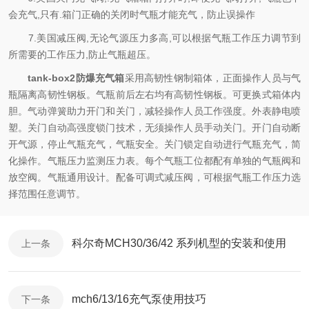
会充气,只有.箱门正确的关闭时气瓶才能充气，防止误操作
7.美国减压阀,无论气源压力多高,可以根据气瓶工作压力调节到
所需要的工作压力,防止气瓶超压。
tank-box2防爆充气箱
采用高韧性钢制箱体，正面操作人员与气
瓶隔离高韧性钢板。气瓶前后左右均有高韧性钢板。可更换式箱体内
胆。气动弹簧助力开门和关门，减轻操作人员工作强度。外表静电喷
塑。关门自动高强度锁门技术，无须操作人员手动关门。开门自动断
开气源，停止气瓶充气，气瓶安全。关门锁定自动进行气瓶充气，简
化操作。气瓶压力监测压力表。每个气瓶工位都配有单独的气瓶阀和
放空阀。气瓶通用设计。配备可调式减压阀，可根据气瓶工作压力选
择范围任意调节。
科尔奇MCH30/36/42 系列机型的安装和使用
上一条
mch6/13/16充气泵使用技巧
下一条