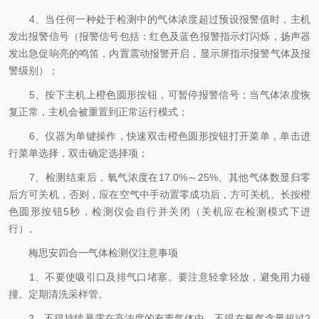
4、当任何一种处于检测中的气体浓度超过预设报警值时，主机
发出报警信号（报警信号包括：红色及蓝色报警指示灯闪烁，扬声器
发出急促响亮的鸣笛，内置震动报警开启，显示屏指示报警气体及报
警级别）；
5、按下主机上橙色圆形按钮，可暂停报警信号；当气体浓度恢
复正常，主机会被重置到正常运行模式；
6、仪器为单键操作，快速双击橙色圆形按钮打开菜单，单击进
行菜单选择，双击确定选择项；
7、检测结束后，氧气浓度在17.0%～25%、其他气体数显归零
后方可关机，否则，应在空气中手动置零成功后，方可关机。长按橙
色圆形按钮5秒，检测仪会自行并关闭（关机应在检测模式下进
行）。
梅思安四合一气体检测仪注意事项
1、不要使吸引口及排气口堵塞。要注意轻拿轻放，避免用力碰
撞。定期清洗采样管。
2、不得持续暴露在高浓度的有毒气体中，不得在氧气含量超过2