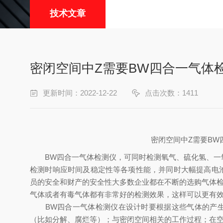
技术文章
密闭空间中Z需要BW四合一气体
更新时间：2022-12-22
点击次数：1411
密闭空间中Z需要BW
BW四合一气体检测仪，可同时检测氧气、硫化氢、一氧
检测时响应时间及稳定性等各项性能，并同时大幅提高电
员的安全和财产的安全性大多数企业都在不断的选购气体检测
气体或者有毒气体都有非常好的检测效果，这样可以更有
BW四合一气体检测仪在设计时要根据这些气体的产生
（比如分解、腐烂等）；与密闭空间相关的工作过程；在