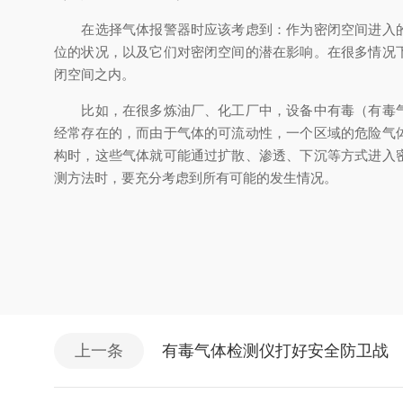
在选择气体报警器时应该考虑到：作为密闭空间进入的
位的状况，以及它们对密闭空间的潜在影响。在很多情况
闭空间之内。
比如，在很多炼油厂、化工厂中，设备中有毒（有毒气
经常存在的，而由于气体的可流动性，一个区域的危险气
构时，这些气体就可能通过扩散、渗透、下沉等方式进入
测方法时，要充分考虑到所有可能的发生情况。
上一条
有毒气体检测仪打好安全防卫战