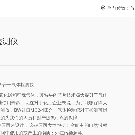
当前位置：
首
检测仪
四合一气体检测仪
化碳和可燃气体，其特头的芯片技术极大提升了气体
池使用寿命。现在对于化工企业来说，为了能够保障人
仪，BW进口MC2-4四合一气体检测仪对于检测可燃
效的为我们的人员和财产提供可靠的保障。
原因来设计，这些原因大致包括：空间中的自然过程
空间中使用的或产生的物质；外在污染源等。