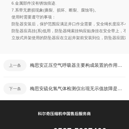
6.金属部件没有锈蚀痕迹.
7.系带无磨损现象(撕裂、损坏、断裂、腐蚀等)。
使用时需要遵守的事项：
防坠器安装后，保护范围应满足井口作业需要，安全绳长度应不小
防坠器应高挂(系)低用，防坠器绳索挂钩应贴身挂在安全带上，不
立放式井架使用的防坠器应在立起井架前安装到位，防坠器应固定
梅思安正压空气呼吸器主要构成装置的作用分别是什么？
上一条
梅思安硫化氢气体检测仪出现无示值故障是什么原因？
下一条