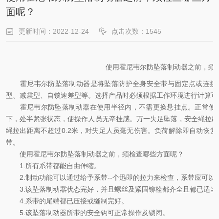
面呢？
更新时间：2022-12-24
点击次数：1545
使用霍尼韦尔防坠落制动器之前，须
霍尼韦尔防坠落制动器是将坠落防护全身安全带与固定点或连接件
型、减震型、自锁速差型等。选择产品时必须根据工作环境进行计算可
霍尼韦尔防坠落制动器在使用半径内，不需更换悬挂点。正常使用
下，处半紧张状态，使操作人员无牵挂感。万一失足坠落，安全绳拉出
绳拉出距离不超过0.2米，对失足人员毫无伤害。负荷解除即自动恢
带。
使用霍尼韦尔防坠落制动器之前，须检查哪些方面呢？
1.所有系带都能自由伸缩。
2.制动功能可以通过给予系带--个迅即的拉力来检查，系带应可以
3.该坠落制动器状态完好，并且螺丝及紧固铆栓都齐全且都已适当
4.系带的尾端都已压接或缝制完好。
5.该坠落制动器所带的安全钩可正常操作及锁闭。