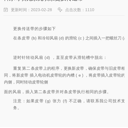
更新时间：2023-02-28
点击次数：1110
更
换传送带的步骤如下
在条皮带
(
b
) 和冷却风扇 (
d
) 的滑轮 (
c
) 之间插入一把螺丝刀 (
a
逆
时
针转动风扇
(
d
) ，直至皮带从滑轮槽中脱出：
重复第
二
条皮带上的程序，更换新皮带，确保皮带与旧皮带相
同，将新皮带
插
入
电动机皮带轮的内槽
(
e
) ，将皮带插入皮带轮的
内侧，同时转动皮带轮侧
面
的风扇，插入第二条皮带并对条皮带执行相同的步骤。
注意
：如果皮带
(
g
) 张力 (
f
) 不正确，请联系我公司技术支
务。