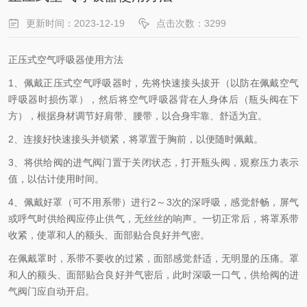
更新时间：2023-12-19
点击次数：3299
正压式空气呼吸器使用方法
1、佩戴正压式空气呼吸器时，先将快速接头拔开（以防在佩戴空气
呼吸器时损伤罩），然后将空气呼吸器背在人身体后（瓶头阀在下
方），根据身材调节好肩带、腰带，以合身牢靠、舒适为宜。
2、连接好快速接头并锁紧，将罩置于胸前，以便随时佩戴。
3、将供给阀的进气阀门置于关闭状态，打开瓶头阀，观察压力表示
值，以估计使用时间。
4、佩戴好罩（可不用系带）进行2～3次的深呼吸，感觉舒畅，屏气
或呼气时供给阀应停止供气，无丝丝的响声。一切正常后，将罩系带
收紧，使罩和人的额头、面部贴合良好并气密。
在佩戴罩时，系带不要收的过紧，面部感觉舒适，无明显的压痛。罩
和人的额头、面部贴合良好并气密后，此时深吸一口气，供给阀的进
气阀门应自动开启。