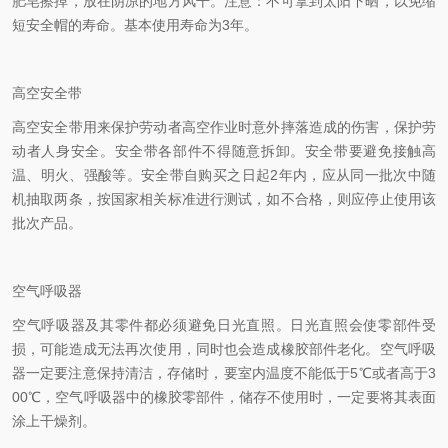
肥皂擦掉，放在阴凉的地方风干。注意：不可拿到太阳下晒，以免缩
短安全帽的寿命。基本使用寿命为3年。
高空安全带
高空安全带用来保护劳动者高空作业时意外摔落造成的伤害，保护劳
动者人身安全。安全带各部件不得随意拆卸。安全带要避免接触高
温、明火、强酸等。安全带自购买之日起2年内，应从同一批次中随
机抽取两条，按国家相关标准进行测试，如不合格，则应停止使用该
批次产品。
空气呼吸器
空气呼吸器及其零件都必须避免日光直照。日光直照会使零部件受
损，可能造成无法再次使用，同时也会造成橡胶部件老化。空气呼吸
器一定要注意保持清洁，存储时，要室内温度不能低于5℃或者高于3
00℃，空气呼吸器中的橡胶零部件，储存不使用时，一定要将其表面
涂上干燥剂。