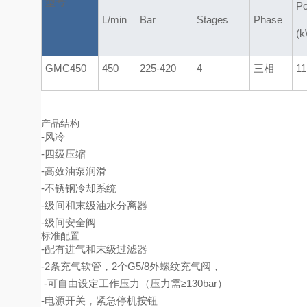
型号
P
L/min
Bar
Stages
Phase
(k
GMC450
450
225-420
4
三相
11
产品结构
-风冷
-四级压缩
-高效油泵润滑
-不锈钢冷却系统
-级间和末级油水分离器
-级间安全阀
标准配置
-配有进气和末级过滤器
-2条充气软管，2个G5/8外螺纹充气阀，
-可自由设定工作压力（压力需≥130bar）
-电源开关，紧急停机按钮