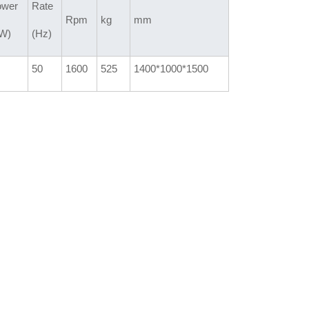
ower
Rate
Rpm
kg
mm
W)
(Hz)
50
1600
525
1400*1000*1500