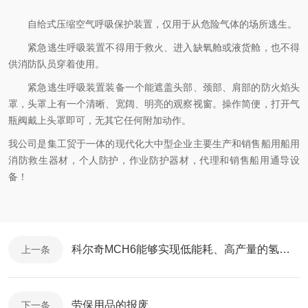
自给式压缩空气呼吸保护装置，仅用于从危险气体的场所逃生。
紧急逃生呼吸装置不得用于救火、进入缺氧舱或液货舱，也不得
供消防队员穿着使用。
紧急逃生呼吸装置装备一个能遮盖头部、颈部、肩部的防火焰头
罩，头罩上有一个清晰、宽阔、明亮的观察视窗。操作简便，打开气
瓶阀戴上头罩即可，无其它任何附加动作。
我公司是集工贸于一体的现代化大中型企业主要生产和销售船用船用
消防救生器材，个人防护，作业防护器材，代理和销售船用通导设
备！
科尔奇MCH6能够实现低能耗、高产量的氢气生产
上一条
劳保用品的报废
下一条