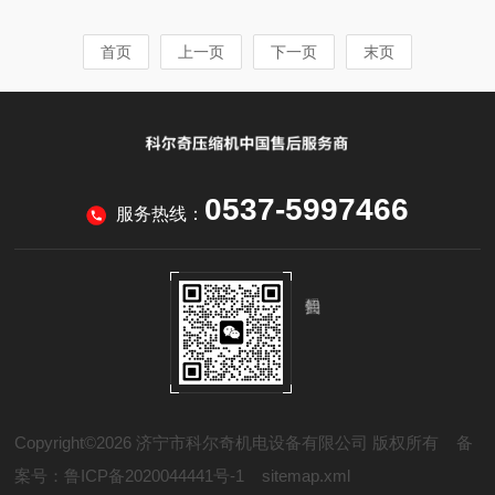
来，并由专人监督销毁。对销毁的劳动防护用品的
CCS现货供应15分钟紧急逃生呼吸器EEBD呼吸器
品种、数量、来源、销毁原因等情况要进行详细记
CCS本产品通过了CCS认证，有船检。它由压缩空
首页
上一页
下一页
末页
录，经办人员和监督人员签字后存档。严禁失效的
气瓶、减压器、压力表、输气导管、头罩、背包...
劳动防护用品外流，避免因误用而引发事故。劳保
用品是对我们起安全防护作用的，是避免一些意外
事故的必须工具。所以我们有必要穿戴劳保用品。
但是也要学会正确使用劳保用品。济宁市科尔奇机
电设备有限公司主营产品包括科尔奇呼吸空气压缩
0537-5997466
机充气泵销售、科尔奇配件销售、科尔奇充填泵...
服务热线：
Copyright©2026 济宁市科尔奇机电设备有限公司 版权所有
备
案号：鲁ICP备2020044441号-1
sitemap.xml