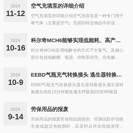
机，集成了380VAC50HZ的电力驱动、三级压缩技
力调节等功能，极大地提高了工作效率和安全性。
空气充填泵的详细介绍
2024
术、风冷式冷却系统以及一系列到位的规格参数，
科尔奇空气充气泵的主要特点：1.高效节能：采用
11-12
空气充填泵的详细介绍空气充填泵是一种专门用于
不仅满足了工业级用户对高效能与稳定性的双重追
优化设计，减少了内部摩擦损失，提高了...
将气体（主要是空气）充填到特定物品中的设备。
求，更在空气处理质量与操作便捷性上树立了新的
它广泛应用于各种充气需求场景，如自行车轮胎、
榜样。采用380VAC50HZ的电力供应，这款空压机
汽车轮胎、气球、充气床垫、充气游泳池以及船艇
确保了稳定的电压输入，有效避免了因电压波动引
科尔奇MCH6能够实现低能耗、高产量的氢气生产
2024
等的充气作业。以下是对空气充填泵的详细介绍：
起的性能不稳定问题。电机作为整个系统的“心
10-16
科尔奇MCH6采用电解水的方式产生氢气。其核心
一、工作原理空气充填泵的工作原理主要依赖于内
脏”，其7.5KW的功率设计，...
部分包括电解槽、电源、控制系统等。在电解过程
置的压缩机。压缩机从环境中吸入空气，并通过一
中，水分子被分解为氢气和氧气，氢气通过收集系
系列的压缩过程将其压缩到所需的压力，然后通过
统进行收集和储存，而氧气则被排放到大气中。M
输送管道将压缩后的空气输送到需要充气的物品
EEBD气瓶充气转换接头 逃生器转换接头逃生器转换接头
2024
CH6通过的控制和监测系统，确保氢气的纯度和产
中。二、功能特点充气速度快：空气充填泵能够迅
10-9
EEBD气瓶充气转换接头逃生器转换接头逃生器转
量满足用户需求。科尔奇mch6的功能特点：1.高
速将空气压缩并充入目标物品中，提高充气效率...
换接头供应15分钟紧急逃生呼吸器EEBD呼吸器CC
效节能：MCH6采用的电解技术和高效的电源管理
S紧急逃生呼吸器（EEBD）是根据海事组织MSC.
系统，能够实现低能耗、高产量的氢气生产。2.稳
98（73）决议通过的，于2002年7月1日成为强制
定可靠：该设备结构紧凑、密封性能好，能够在不
劳保用品的报废
2024
型要求的《消防安全系统规则》设计制造的船用产
同工况下稳定运行，的使用寿命。3.智能控制：M
9-14
劳保用品的报废劳保用品因损伤、经测试防护功能
品。现货供应15分钟紧急逃生呼吸器EEBD呼吸器
CH6配备有智能控制系统，...
失效或超过有效期时，应及时从作业现场清理出
CCS现货供应15分钟紧急逃生呼吸器EEBD呼吸器