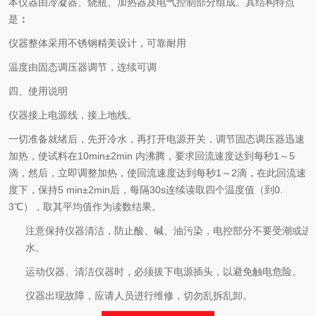
本仪器由冷凝器、烧瓶、加热器及电气控制部分组成。
其结构特点
是
：
仪器整体采用不锈钢精美设计，可靠耐用
温度由固态调压器调节，连续可调
四、使用说明
仪器接上电源线，接上地线。
一切准备就绪后，先开冷水，再打开电源开关，调节固态调压器迅速
加热，使试料在10min±2min 内沸腾，要求回流速度达到每秒1～5
滴，然后，立即调整加热，使回流速度达到每秒1～2滴，在此回流速
度下，保持5 min±2min后，每隔30s连续读取四个温度值（到0.
3℃），取其平均值作为读数结果。
注意保持仪器清洁，防止酸、碱、油污染，电控部分不要受潮或进
水。
运动仪器、清洁仪器时，必须拔下电源插头，以避免触电危险。
仪器出现故障，应请人员进行维修，切勿乱拆乱卸。