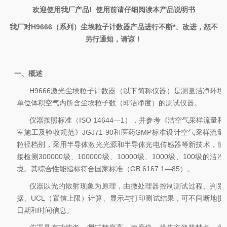
欢迎使用我厂产品
!
使用前请仔细阅读本产品说明书
我厂对
H9666
（系列）尘埃粒子计数器产品进行不断*、改进，恕不
另行通知，请谅！
一、概述
H9666
激光尘埃粒子计数器（以下简称仪器）是测量洁净环境
单位体积空气内所含尘埃粒子数（即洁净度）的测试仪器。
仪器按照标准（
ISO 14644
—
1
），并参考《洁空气采样流量和
室施工及验收规范》
J
G
J71-90
和医药
GMP
标准设计空气采样流量
粒径档别，采用半导体激光光源和半导体光电传感器等新技术，能
接检测
300000
级、
100000
级、
10000
级、
1000
级、
100
级的洁净
境。其综合性能指标符合国家标准（
GB 6167
.1
—
85
）。
仪器以光的散射现象为原理，由微处理器控制测试过程、判别
据、
UCL
（置信上限）计算、显示与打印测试结果，可不间断地提
日期和时间信息。