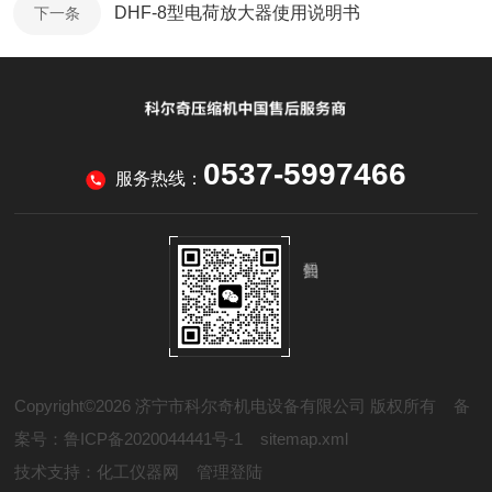
DHF-8型电荷放大器使用说明书
下一条
0537-5997466
服务热线：
Copyright©2026 济宁市科尔奇机电设备有限公司 版权所有
备
案号：鲁ICP备2020044441号-1
sitemap.xml
技术支持：
化工仪器网
管理登陆