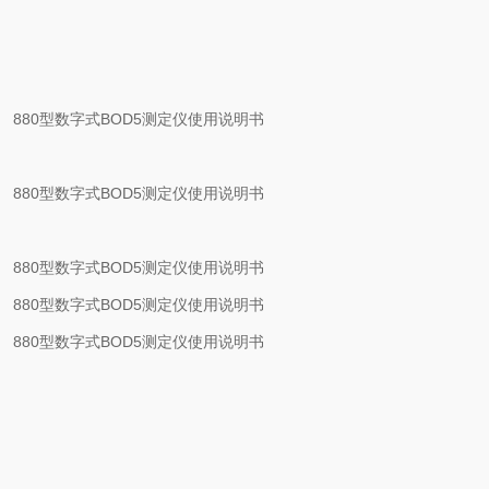
880型数字式BOD5测定仪使用说明书
880型数字式BOD5测定仪使用说明书
880型数字式BOD5测定仪使用说明书
880型数字式BOD5测定仪使用说明书
880型数字式BOD5测定仪使用说明书