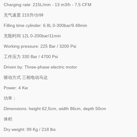
Charging rate: 215L/min - 13 m3/h - 7,5 CFM
充气速度 215升/分钟
Filling time cylinder: 6.8L 0-300bar/9.48min
充瓶时间 12L 0-200bar/11min
Working pressure: 225 Bar / 3200 Psi
工作压力 330 Bar / 4700 Psi
Driven by: Three-phase electric motor
驱动方式 三相电动马达
Power: 4 Kw
功率：
Dimensions: height 62,5cm, width 86cm, depth 50cm
体积
Dry weight: 99 Kg / 218 lbs