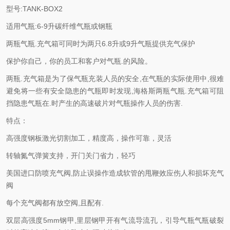
型号:TANK-BOX2
适用气瓶:6-9升碳纤维气瓶或钢瓶
两瓶气瓶.充气箱可同时为两只6.8升或9升气瓶提供充气保护
保护你自己，你的员工和客户对气瓶.的风险。
两瓶.充气箱是为了保气瓶充装人员的安全,在气瓶的实际使用中,很难
避免将一些有安全隐患的气瓶即时发现,海格斯两瓶气瓶.充气箱可阻
挡隐患气瓶在.时产生的高速破片对气瓶操作人员的伤害.
特点：
高强度钢板激光切割加工，精度高，操作可靠，灵活
转轴氮气弹簧支持，开门关门省力，轻巧
美国进口防喷充气阀,防止误操作造成软管的甩鞭效应伤人和损坏充气
阀
每个充气阀都有放空阀,且配有.
双层高强度5mm钢甲,里层钢甲开有气流导流孔，引导气瓶气瓶破裂