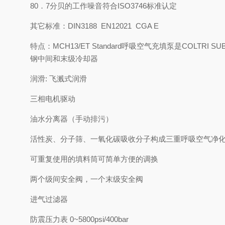
80．7分贝的工作噪音符合ISO3746标准认定
其它标准：DIN3188 EN12021 CGA E
特点：MCH13/ET Standard呼吸空气充填泵是CO
钢中间和末级冷却器
润滑: 飞溅式润滑
三相电机驱动
油水分离器（手动排污）
活性炭、分子筛、一氧化碳吸收分子构成三重呼吸空气净
可重复使用的填料筒可简单方便的调换
两个级间安全阀，一个末级安全阀
进气过滤器
防震压力表 0~5800psi/400bar