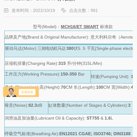
发布时间：2022/10/19
点击次数：991
型号
(Model
)
：
MCH1
6/
ET
SMART
标准款
品牌及产地
(Brand & Original Manufacturer):
意大利科尔奇（
Aerotecni
驱动马达
(Motor):
三相电动机马达
380
伏
5.5
千瓦
(Single‐phase electr
压缩机排量
(Charging Rate):
315
升
/
分钟
(315L/Min)
工作压力
(Working Pressure):
150-350
Bar
转速
(Pumping Unit):
15
尺寸
(Dimension):
高
(Height):
70
CM
长
(Length):
100
CM
宽
(Width):
46
KG
噪音
(Noise):
82.3
dB
缸体数量
(Number of Stages & Cylinders):
3
润滑油及加油量
(Lubricant Oil & Capacity):
ST755
&
1.6
L
呼吸空气标准
(Breathing Air):
EN12021 CGAE; ISO3746; DIN3188