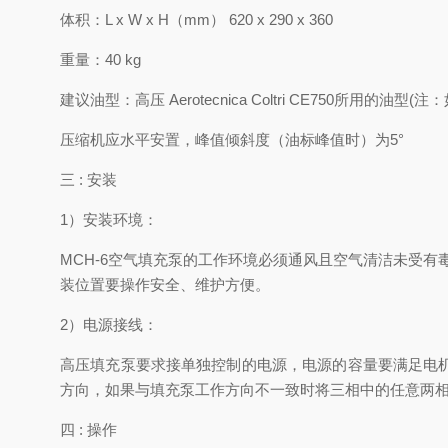
体积：L x W x H（mm） 620 x 290 x 360
重量：40 kg
建议油型：高压 Aerotecnica Coltri CE75
压缩机应水平安置，峰值倾斜度（油标峰值时）为5°
三 : 安装
1）安装环境：
MCH-6空气填充泵的工作环境必须通风且空气清洁未受有
装位置要操作安全、维护方便。
2）电源接线：
高压填充泵要求接单独控制的电源，电源的容量要满足电机的需要
方向，如果与填充泵工作方向不一致时将三相中的任意两
四 : 操作