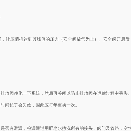
紧
门，让压缩机达到其峰值的压力（安全阀放气为止）。安全阀开启后
的排放阀净化一下系统，然后再关闭以防止排放阀在运输过程中丢失
油时间长了会失效，因此应每年更换一次。
查是否有泄漏，检漏通过用肥皂水擦洗所有的接头，阀门及管路，空