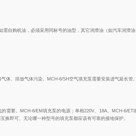
0所用的油型(注：如需自购机油，必须采用同标号的油型，其它润滑油（如汽车
毒气体、排放气体污染。MCH-6/SH空气填充泵需要安装进气延长
。MCH-6/EM填充泵的电源；单相220V、18A。MCH-6/ET
相互换即可。无论哪一种型号的填充泵都应该有可靠的接地保护。