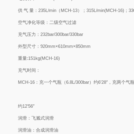
供 气 量：235L/min（MCH-13）；315L/min(MCH-16)；330
空气净化等级：二级空气过滤
充气压力：232bar/300bar/330bar
外型尺寸：920mm×610mm×850mm
重量:151kg(MCH-16)
充气时间：
MCH-16：充一个气瓶（6.8L/300bar）约6′28″，充两个气瓶（6
约12′56″
润滑：飞溅式润滑
润滑油：合成润滑油