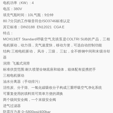
电机功率（KW）: 4
电压：380V
填充气瓶时间：10L气瓶：9分钟
80.7分贝的工作噪音符合ISO3746标准认定
其它标准：DIN3188 EN12021 CGA E
特点：
MCH13/ET Standard呼吸空气充填泵是COLTRI SUB的产品，三相
电机驱动，动力强，充气速度快，移动方便，可选自动控制功能
结构:三相电机驱动， 风冷，三级， 三缸，全不锈钢中间和末级冷却
器
润滑: 飞溅式润滑
标准供货范围:耐久喷塑全钢底座和箱体，箱体配有提携把手
三相电机驱动
油水分离器（手动排污）
活性炭、分子筛、一氧化碳吸收分子构成三重呼吸空气净化系统
可重复使用的填料筒可简单方便的调换
两个级间安全阀，一个末级安全阀
进气过滤器
防震压力表 0~5800psi/400bar