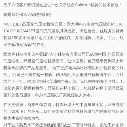
为了方便客户我们现在提供一份关于这台Coltrisub机器的技术参数：
算是我公司给大家的福利吧
MCH13ET高压空气压缩机填充泵：意大利科尔奇空气压缩机MCH6/
13/16/18/36/42ET空气充气泵以其高品质、高性价比、优服务的特点
获得150多个国家和地区的用户的信任。并在消防、潜水、工业、航
天等领域发挥着*的作用。
意大利科尔奇引入中国后,济宁科尔奇有限公司已成为中国.的高压空
气压缩机，呼吸空气压缩机供应商，让中国用户也已经享受到意大利
科尔奇品牌的产品及服务。 为了更好地为高压压缩机用户提供更的服
务， 公司已经建立起一整套。的压缩机售后服务维修服务平台，并且
培养了一批。的,经过国外培训的维修人员。无论您在的哪个区域，无
论您购买的是哪种机型，只要您选择了我们，您就是选择了高品质及
更好的售后服务，科尔奇压缩机厂家诚信以人为本。
在火灾现场，有毒气体弥漫，特殊环境大气中含氧量不足，及没有空
气（如水下）的场所，我们需要清洁且能够持续供气的呼吸空气压缩
机为生命提供续供气。
对于在消防及水下救援前线的消防战士.干警等特殊条，危险工作条件