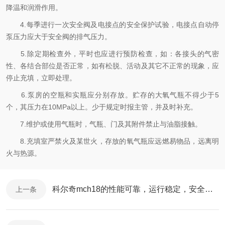
降温和润滑作用。
4.每季进行一次安全阀及电接点的安全保护试验，电接点自动停
泵压力应大于安全阀的排气压力。
5.除定期检查外，平时也应进行预防检查，如：各接头的气密
性、各结合部位是否正常，如有松脱、活动及其它不正常的现象，应
停止充填，立即处理。
6.泵房的空瓶和实瓶应分别存放。贮存的大氧气瓶不得少于5
个，其压力在10MPa以上。少于规定时报主管，并及时补充。
7.维护或使用气瓶时，气瓶、门及其附件禁止与油脂接触。
8.充填室严禁火及某世火，存放的氧气瓶应远燃易物品，远离明
火与热源。
科尔奇mch18的性能可靠，运行稳定，安全性高
上一条