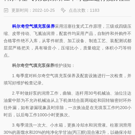
更新时间：2022-10-25
点击次数：1183
科尔奇空气填充泵保养
采用活塞往复式工作原理，三级或四级压
缩、皮带传动、飞溅油润滑，配套件均采用产品，自制件和外购件不
合格零件绝不入库，从零件材质、加工设备、制造工艺、装配测试都
层层严格把关，具有噪音小，压缩比小，质量稳定，体积小巧等特
点。
科尔奇空气填充泵保养
维护须知：
1.每季度对科尔奇空气填充泵保养及配套设施进行一次检查，并
填写好维护检查记录。
2.平时做好泵的润滑工作，曲轴、连杆用30号机械油、油位注达
油窗中部为不允许机械油从上下机体结合面两端处和回转轴密封环外
往外漏，如有渗漏现象及时排除，一次换油是在充填泵工作约200小
时后，以后每工作1000小时更换次。
3.每季清洗一次大、小水箱，更换冷却水和润滑液。柱塞润滑用
30%的蒸馏水和20%的纯净化学甘油(丙三醇)混合液2升，以确保冷却