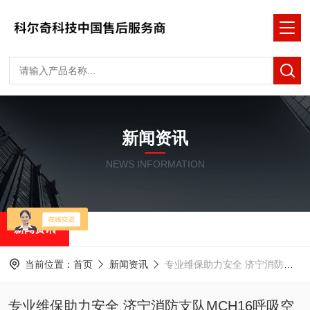
新闻资讯
NEWS INFORMATION
新闻资讯
当前位置：
首页
新闻资讯
专业维保助力安全 济宁消防支队MCH16呼吸空气充气泵维护纪实
专业维保助力安全 济宁消防支队MCH16呼吸空