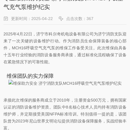
气充气泵维护纪实
更新时间：2025-04-22
点击次数：367
2025年4月22日，济宁市科尔奇机电设备有限公司为济宁消防支队迎
来了一次关键的设备维护行动。作为消防员生命保障装备的核心部
件，MCH16呼吸空气充气泵的维保工作备受关注。此次维保由具备
十五年行业经验的消防设备服务商承接，通过标准化流程确保了设备
在紧急情况下的可靠性能。
维保团队的实力保障
承接此次维保的服务商成立于2010年，注册资金500万元，拥有国家
认证的消防设备维护资质。团队中8名核心技术人员均持有消防设备
维护师，并定期接受美国NFPA标准培训。特别值得一提的是，该团
队曾为2023年尼山世界文明论坛提供消防设备保障服务，实战经验丰
富。