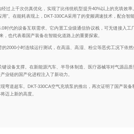
构经过上千次仿真优化，实现了比传统机型提升40%以上的充填效率
用"。在能耗表现上，DKT-330CA采用了的变频调速技术，配合
工业4.0时代的设备互联需求。它内置工业级通信协议栈，可无缝接入
由来，也代表着国产装备在智能化道路上的重要探索。
了严苛的2000小时连续运行测试，在高温、高湿、粉尘等恶劣工况下
又一项关键设备支撑。在新能源汽车、半导体制造、医疗器械等对气源品
关产业链的国产化进程注入了新动力。
弯道超车。DKT-330CA空气充填泵的推出，再次证明了国产装备
必将迈上新的高度。