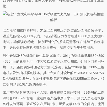
器的手动排污功能，在测试中表现，有效拦截99%以上的油水混合
物。
安全性能测试同样严格。末级安全阀在压力超过设定值时必须动作，
误差范围控制在±1%以内。高压防震压力表需经受10000次压力循环
测试，确保读数稳定。特别设计的飞溅式润滑系统在连续工作状态
下，必须保持压缩机各部件润滑充分，温度控制在安全范围内。
科尔奇MCH6的机动性能也是测试重点。39kg的整机重量和650×390
×350mm的紧凑尺寸，使其轻松通过车载震动测试。针对不同使用环
境，工厂还提供多种驱动方式测试选项，包括220V单相、380V三相
电机以及汽油机驱动版本。其中专为户外设计的MCH6/SHSTANDAR
D汽油机驱动型号，在无外接电源情况下仍能保持225Bar工作压力和
20分钟填充10L气瓶的高效率。
出厂前的噪音测试同样不含糊。设备在满负荷运转时，83分贝的工作
噪符合ISO3746标准，这在同级产品中属于水平。测试人员还会模拟
各种安装环境，验证设备在距墙1米、距天花板1.5米的空间内，能否