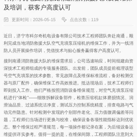
及培训，获客户高度认可
更新时间：2026-05-15
点击次数：119
近日，济宁市科尔奇机电设备有限公司技术工程师团队奔赴南通，顺
利完成当地消防救援大队空气充填泵压缩机的维保工作，并为一线消
防人员开展操作培训，凭借技术与贴心服务赢得客户高度认可。
接到南通消防救援大队的维保需求后，公司迅速响应，时间组建由资
深技术工程师组成的专项服务团队。出发前，团队成员提前梳理该型
号空气充填泵的技术参数、常见故障点及维保标准流程，备好检测仪
器与原厂配件，确保维保工作高效推进。抵达现场后，技术工程师们
即刻投入工作。他们严格按照消防设备维保规范，对空气充填泵压缩
机进行“体检"——细致拆解设备部件，检查压缩机缸体磨损情况、润
滑油品质、过滤系统洁净度，测试压力控制系统精度，排查电路与气
动元件隐患。针对检测中发现的个别部件老化、压力值微调偏差等问
题，工程师们当场进行更换与校准，确保设备各项性能指标达到优状
态。整个维保过程严谨规范，每一项操作都记录在案，为后续设备运
维提供详实参考。值得一提的是，在维保间隙，工程师团队注意到大