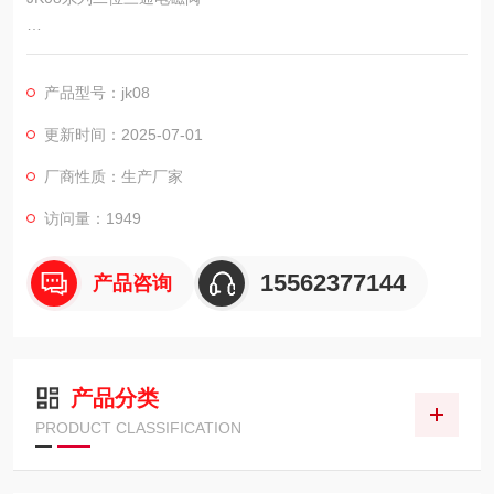
我公司经营各种国外进口压缩机，科尔奇空压机，英格索兰空压
机，德国宝华等及配件，进口传感器，铁路用打磨工具，混凝土
产品型号：jk08
整平机，小型压路机等道路建设用工具，农用机械包括，小型无
人喷药机，简易挖坑机，起草皮机，割草机等，矿用支护类，救
更新时间：2025-07-01
生器材，防灭火装置，矿用气体检测仪器等。
厂商性质：生产厂家
访问量：1949
15562377144
产品咨询
产品分类
PRODUCT CLASSIFICATION