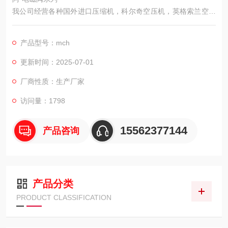
我公司经营各种国外进口压缩机，科尔奇空压机，英格索兰空压
机，德国宝华等及配件，进口传感器，铁路用打磨工具，混凝土
整平机，小型压路机等道路建设用工具，农用机械包括，小型无
产品型号：mch
人喷药机，简易挖坑机，起草皮机，割草机等，矿用支护类，救
生器材，防灭火装置，矿用气体检测仪器等。
更新时间：2025-07-01
厂商性质：生产厂家
访问量：1798
15562377144
产品咨询
产品分类
PRODUCT CLASSIFICATION