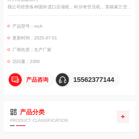
我公司经营各种国外进口压缩机，科尔奇空压机，英格索兰空压
机，德国宝华等及配件，进口传感器，铁路用打磨工具，混凝土
整平机，小型压路机等道路建设用工具，农用机械包括，小型无
产品型号：mch
人喷药机，简易挖坑机，起草皮机，割草机等，矿用支护类，救
生器材，防灭火装置，矿用气体检测仪器等。
更新时间：2025-07-01
厂商性质：生产厂家
访问量：2300
15562377144
产品咨询
产品分类
PRODUCT CLASSIFICATION