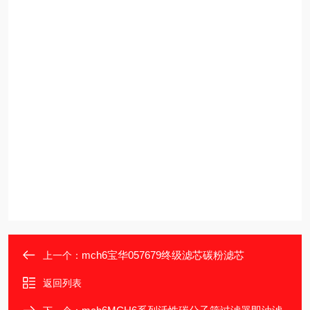
mch6宝华057679终级滤芯碳粉滤芯
上一个：
返回列表