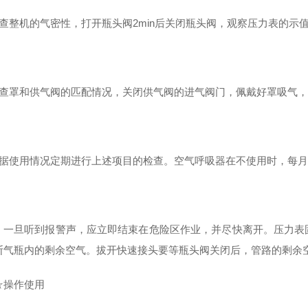
查整机的气密性，打开瓶头阀2min后关闭瓶头阀，观察压力表的示值1
检查罩和供气阀的匹配情况，关闭供气阀的进气阀门，佩戴好罩吸气
根据使用情况定期进行上述项目的检查。空气呼吸器在不使用时，每
：一旦听到报警声，应立即结束在危险区作业，并尽快离开。压力表
断气瓶内的剩余空气。拔开快速接头要等瓶头阀关闭后，管路的剩余
☆操作使用