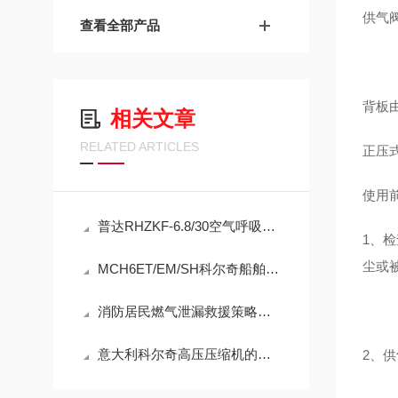
供气
查看全部产品
背板
相关文章
RELATED ARTICLES
正压
使用
普达RHZKF-6.8/30空气呼吸器售后服务
1、
尘或
MCH6ET/EM/SH科尔奇船舶空压机用途
消防居民燃气泄漏救援策略技巧
意大利科尔奇高压压缩机的主要应用
2、