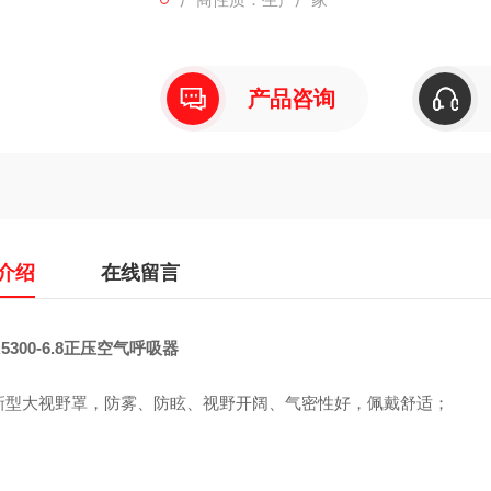
供气阀体积小、供气量大、性能可靠，使用中
产品咨询
背板由碳纤维复合材料制成，重量轻、强度高
正压式空气呼吸器的使用方法
使用前检查
介绍
在线留言
1、检查罩的镜片、系带、系环密封、呼气阀
每个部位都要清洁，不能有灰尘或被酸、碱、
5300-6.8正压空气呼吸器
新型大视野罩，防雾、防眩、视野开阔、气密性好，佩戴舒适；