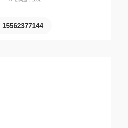
不影响视野；
15562377144
。
、吸气阀是否完好，和供气阀的连接是否牢固。罩的
油及