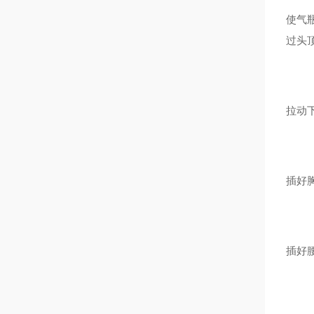
使气
过头
拉动
插好
插好