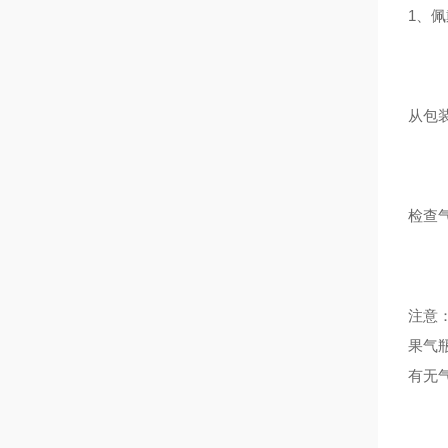
1、
从包
检查
注意
果气
有无