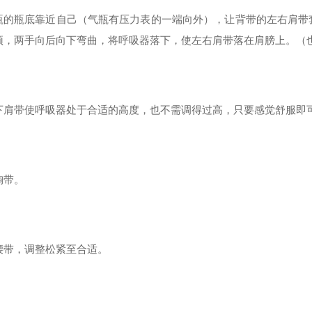
瓶的瓶底靠近自己（气瓶有压力表的一端向外），让背带的左右肩带
顶，两手向后向下弯曲，将呼吸器落下，使左右肩带落在肩膀上。（
下肩带使呼吸器处于合适的高度，也不需调得过高，只要感觉舒服即
胸带。
腰带，调整松紧至合适。