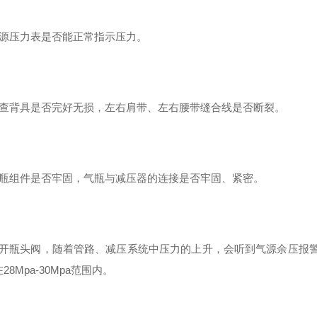
气源压力表是否能正常指示压力。
检查背具是否完好无损，左右肩带、左右腰带缝合线是否断裂。
气瓶组件是否牢固，气瓶与减压器的连接是否牢固、紧密。
打开瓶头阀，随着管路、减压系统中压力的上升，会听到气源余压报
28Mpa-30Mpa范围内。