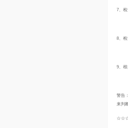
7、检
8、
9、
警告
来判
☆☆