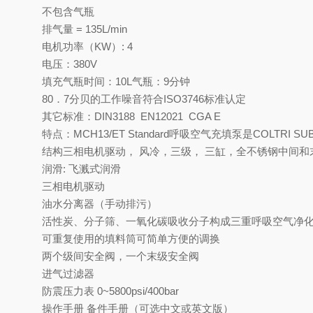
不包含气瓶
排气量 = 135L/min
电机功率（KW）: 4
电压：380V
填充气瓶时间：10L气瓶：9分钟
80．7分贝的工作噪音符合ISO3746标准认定
其它标准：DIN3188 EN12021 CGA E
特点：MCH13/ET Standard呼吸空气充填泵是COL
结构三相电机驱动， 风冷，三级， 三缸，全不锈钢中间和
润滑: 飞溅式润滑
三相电机驱动
油水分离器（手动排污）
活性炭、分子筛、一氧化碳吸收分子构成三重呼吸空气净
可重复使用的填料筒可简单方便的调换
两个级间安全阀，一个末级安全阀
进气过滤器
防震压力表 0~5800psi/400bar
操作手册 备件手册（可选中文或英文版）