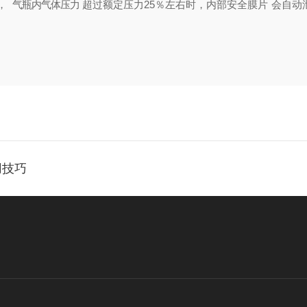
，
气瓶内气体压力
超过额定压力
25％左右时，内部安全膜片
会自动
用技巧