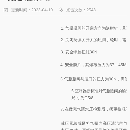
更新时间：2023-04-19
点击次数：2548
1.
气瓶瓶阀的开启方向为逆时针，且
2. 关闭防误关开关的瓶阀手轮时，需
3. 安全螺栓扭矩30N
4. 安全膜片，其爆破压力为
37～45MP
5.
气瓶瓶阀与瓶口的扭力为
90N
，需使
6.
空呼器新标准对气瓶瓶阀的输出
尺
寸为
G5/8
7.
在做完气瓶水压检测后，须更换瓶阀
减压器总成是将气瓶内高压清洁的气