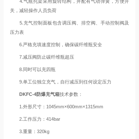
4.气瓶托架采用旋转结构，并配有气动弹簧，方便开
关，减轻操作人员负荷
5.充气控制面板包含调压阀、排空阀、手动控制阀及
压力表
6.严格充填速度控制，确保碳纤维瓶安全
7.减压阀防止碳纤维瓶超压
8.同时可以充四瓶
9.单工位独立充气，自行减压到任何设定压力
DKFC-4防爆充气箱
技术参数：
1.外形尺寸：1045mm×600mm×1315mm
2.工作压力：414bar
3.重量：320kg