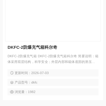
DKFC-2防爆充气箱科尔奇
DKFC-2防爆充气箱 DKFC-2防爆充气箱科尔奇 简要说明：箱
体采用双层结构，科学安全；外层内部和箱体底部的泄压孔，
确保在气瓶爆破时，人员不受伤害；开门连锁、关门自锁装置
更新时间：2026-07-03
处处彰显人性化设计； 6.8L和9L气瓶通用设计，操作安全方
便，科学实用。
产品型号：dkfc
浏览量：1982