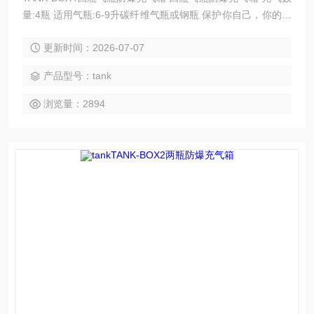
量:4瓶 适用气瓶:6-9升碳纤维气瓶或钢瓶 保护你自己，你的员
工和客户对气瓶爆炸的风险。 气瓶防爆充气箱是为了保气瓶充
更新时间：2026-07-07
装人员的安全,在气瓶的实际使用中,很难避免将一些有安全隐
患的气瓶即时发现,科尔奇防爆充气箱可阻挡隐患气瓶在爆破时
产品型号：tank
产生的高速破片对气瓶操作人员的伤害.
浏览量：2894