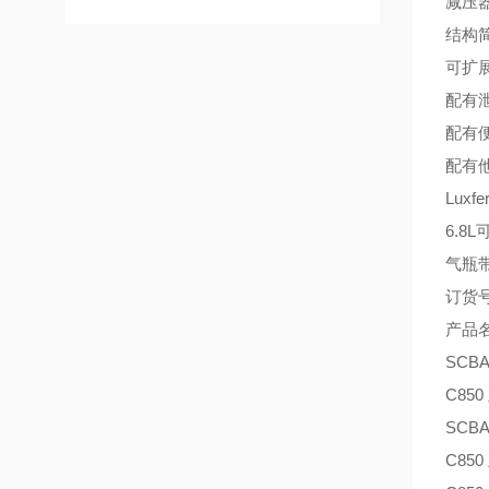
减压器P
结构
可扩
配有
配有
配有
Luxfe
6.8
气瓶
订货
产品
SCBA
C85
SCBA
C85