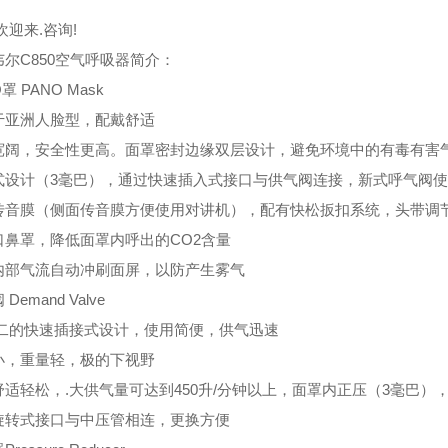
欢迎来.咨询!
尔C850空气呼吸器简介：
罩 PANO Mask
于亚洲人脸型，配戴舒适
宽阔，安全性更高。面罩密封边缘双层设计，避免环境中的有毒有害
式设计（3毫巴），通过快速插入式接口与供气阀连接，新式呼气阀
传音膜（侧面传音膜方便使用对讲机），配有快松扳扣系统，头带调
口鼻罩，降低面罩内呼出的CO2含量
内部气流自动冲刷面屏，以防产生雾气
Demand Valve
无二的快速插接式设计，使用简便，供气迅速
小，重量轻，极的下视野
舒适轻松，.大供气量可达到450升/分钟以上，面罩内正压（3毫巴）
旋转式接口与中压管相连，更换方便