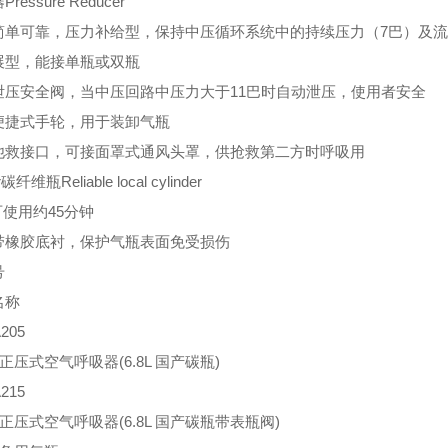
ressure Reducer
简单可靠，压力补给型，保持中压循环系统中的持续压力（7巴）及流量
展型，能接单瓶或双瓶
泄压安全阀，当中压回路中压力大于11巴时自动泄压，使用者安全
便捷式手轮，用于装卸气瓶
他救接口，可接面罩式通风头罩，供抢救第二方时呼吸用
r碳纤维瓶Reliable local cylinder
L可使用约45分钟
带橡胶底衬，保护气瓶表面免受损伤
号
名称
205
0 正压式空气呼吸器(6.8L 国产碳瓶)
215
0 正压式空气呼吸器(6.8L 国产碳瓶带表瓶阀)