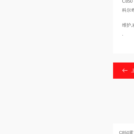
C85
科尔
维护,
.