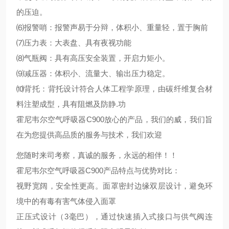
的压迫。
⑹报警哨：报警声易于分辩，体积小、重量轻，置于胸前
⑺压力表：大表盘、具有夜视功能
⑻气瓶阀：具有高压安全装置，开启力矩小。
⑼减压器：体积小、流量大、输出压力稳定。
⑽背托：背托设计符合人体工程学原理，由碳纤维复合材
料注塑成型，具有阻燃及防静.功
霍尼韦尔空气呼吸器C900放心的产品，我们的威，我们旨
在为您提供高品质的服务与技术，我们欢迎
您随时来司考察，真诚的服务，永远的相伴！！
霍尼韦尔空气呼吸器C900产品特点与优势对比：
视野宽阔，安全性更高。面罩密封边缘双层设计，避免环
境中的有毒有害气体侵入面罩
正压式设计（3毫巴），通过快速插入式接口与供气阀连