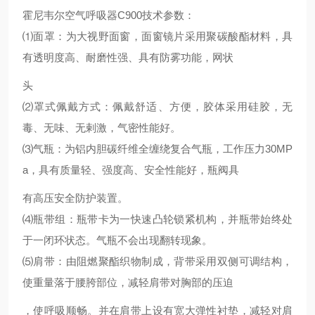
霍尼韦尔空气呼吸器C900技术参数：
⑴面罩：为大视野面窗，面窗镜片采用聚碳酸酯材料，具
有透明度高、耐磨性强、具有防雾功能，网状
头
⑵罩式佩戴方式：佩戴舒适、方便，胶体采用硅胶，无
毒、无味、无剌激，气密性能好。
⑶气瓶：为铝内胆碳纤维全缠绕复合气瓶，工作压力30MP
a，具有质量轻、强度高、安全性能好，瓶阀具
有高压安全防护装置。
⑷瓶带组：瓶带卡为一快速凸轮锁紧机构，并瓶带始终处
于一闭环状态。气瓶不会出现翻转现象。
⑸肩带：由阻燃聚酯织物制成，背带采用双侧可调结构，
使重量落于腰胯部位，减轻肩带对胸部的压迫
，使呼吸顺畅。并在肩带上设有宽大弹性衬垫，减轻对肩