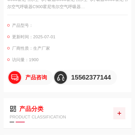
尔空气呼吸器C900霍尼韦尔空气呼吸器
买设备，买仪器，做采购不用东奔西跑，来.济宁科尔奇机.设备公
产品型号：
司，这里有您想要的，想看的，满意
更新时间：2025-07-01
的产品，.。
厂商性质：生产厂家
霍尼韦尔空气呼吸器C900
科尔奇中国有限公司，销售各种国产，进口气体检测仪，气体报
访问量：1900
警器，所有产品公司提供质保一年,终身
15562377144
产品咨询
维护,欢迎来.咨询!
花落青春时，点水怜惜，不能用双手捧住
产品分类
PRODUCT CLASSIFICATION