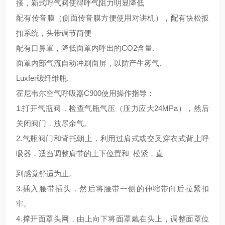
接，新式呼气阀使得呼气阻力明显降低
配有传音膜（侧面传音膜方便使用对讲机），配有快松扳
扣系统，头带调节简便
配有口鼻罩，降低面罩内呼出的CO2含量.
面罩内部气流自动冲刷面屏，以防产生雾气.
Luxfer碳纤维瓶.
霍尼韦尔空气呼吸器C900使用操作指导：
1.打开气瓶阀，检查气瓶气压（压力应大24MPa），然后
关闭阀门，放尽余气。
2.气瓶阀门和背托朝上，利用过肩式或交叉穿衣式背上呼
吸器，适当调整肩带的上下位置和 松紧，直
到感觉舒适为止。
3.插入腰带插头，然后将腰带一侧的伸缩带向后拉紧扣
牢。
4.撑开面罩头网，由上向下将面罩戴在头上，调整面罩位