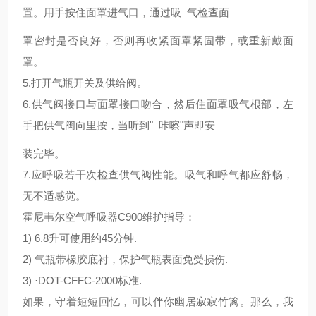
置。用手按住面罩进气口，通过吸 气检查面
罩密封是否良好，否则再收紧面罩紧固带，或重新戴面
罩。
5.打开气瓶开关及供给阀。
6.供气阀接口与面罩接口吻合，然后住面罩吸气根部，左
手把供气阀向里按，当听到" 咔嚓"声即安
装完毕。
7.应呼吸若干次检查供气阀性能。吸气和呼气都应舒畅，
无不适感觉。
霍尼韦尔空气呼吸器C900维护指导：
1) 6.8升可使用约45分钟.
2) 气瓶带橡胶底衬，保护气瓶表面免受损伤.
3) ·DOT-CFFC-2000标准.
如果，守着短短回忆，可以伴你幽居寂寂竹篱。那么，我