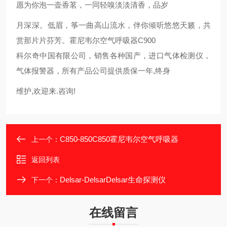
愿为你泡一壶香茗，一同轻嗅淡淡清香，品岁
月深深。低眉，筝一曲高山流水，伴你倾听悠悠天籁，共
赏那片片芬芳。霍尼韦尔空气呼吸器C900
科尔奇中国有限公司，销售各种国产，进口气体检测仪，
气体报警器，所有产品公司提供质保一年,终身
维护,欢迎来.咨询!
C850-850C850霍尼韦尔空气呼吸器
上一个：
返回列表
Delsar-DelsarDelsar生命探测仪
下一个：
在线留言