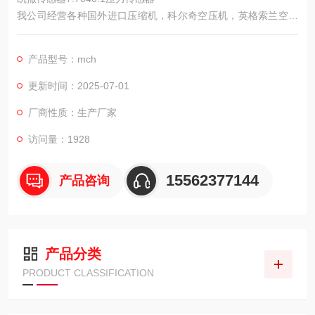
我公司经营各种国外进口压缩机，科尔奇空压机，英格索兰空压
机，德国宝华等及配件，进口传感器，铁路用打磨工具，混凝土
整平机，小型压路机等道路建设用工具，农用机械包括，小型无
产品型号：mch
人喷药机，简易挖坑机，起草皮机，割草机等，矿用支护类，救
生器材，防灭火装置，矿用气体检测仪器等。
更新时间：2025-07-01
厂商性质：生产厂家
访问量：1928
15562377144
产品咨询
产品分类
PRODUCT CLASSIFICATION