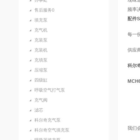
办事处
频率
售后服务0
配件S
填充泵
充气机
每一
充装泵
供应
充装机
充填泵
科尔奇
压缩泵
四级缸
MC
呼吸空气打气泵
充气阀
滤芯
科尔奇充气泵
我们
科尔奇空气填充泵