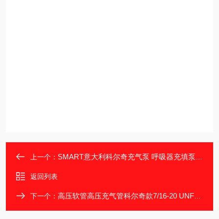
SMART意大利科尔奇充气泵 呼吸器充填泵厂家
上一个：
返回列表
高压软管高压充气管科尔奇款7/16-20 UNF充气瓶软管
下一个：