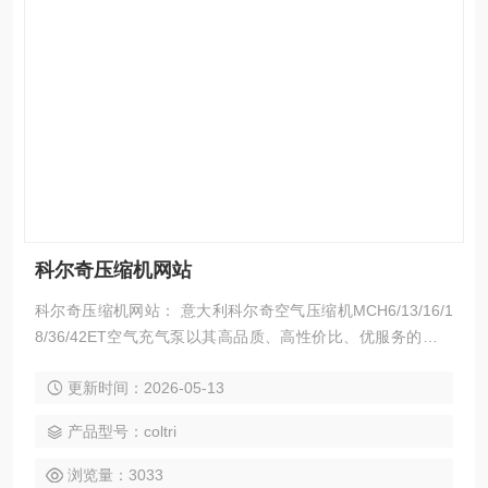
科尔奇压缩机网站
科尔奇压缩机网站： 意大利科尔奇空气压缩机MCH6/13/16/1
8/36/42ET空气充气泵以其高品质、高性价比、优服务的特点
获得150多个国家和地区的用户的信任。并在消防、潜水、工
更新时间：2026-05-13
业、航天等领域发挥着*的作用。 意大利科尔奇引入中国后,济
宁科尔奇有限公司已成为中国大的高压空气压缩机，呼吸空气
产品型号：coltri
压缩机供应商，让中国用户也已经享受到意大利科尔奇品牌的
产品及服务。
浏览量：3033